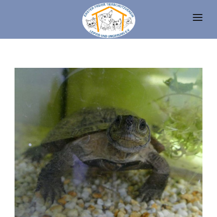
UNSERE TIERE
TIERHEIM
FAQ
TIERHALTUNG UND RECHT
VEREIN
SPENDEN