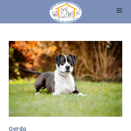
UNSERE TIERE
TIERHEIM
FAQ
TIERHALTUNG UND RECHT
VEREIN
SPENDEN
Gerda