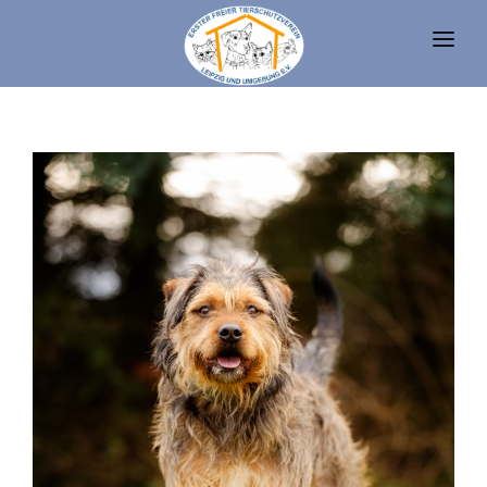
UNSERE TIERE
TIERHEIM
FAQ
TIERHALTUNG UND RECHT
VEREIN
SPENDEN