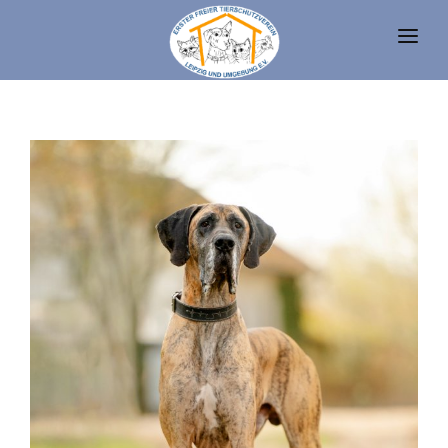
UNSERE TIERE
TIERHEIM
FAQ
TIERHALTUNG UND RECHT
VEREIN
SPENDEN