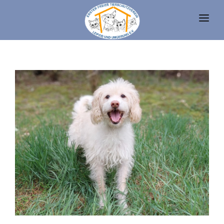
UNSERE TIERE
TIERHEIM
FAQ
TIERHALTUNG UND RECHT
VEREIN
SPENDEN