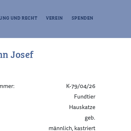
UNG UND RECHT
VEREIN
SPENDEN
n Josef
mmer:
K-79/04/26
Fundtier
Hauskatze
geb.
männlich, kastriert