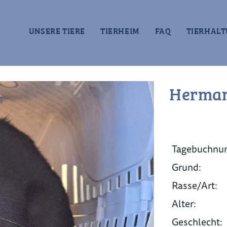
UNSERE TIERE
TIERHEIM
FAQ
TIERHALT
Herman
Tagebuchnu
Grund:
Rasse/Art:
Alter:
Geschlecht: