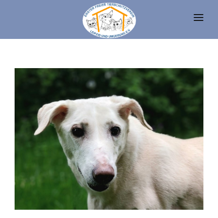
UNSERE TIERE
TIERHEIM
FAQ
TIERHALTUNG UND RECHT
VEREIN
SPENDEN