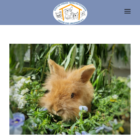
UNSERE TIERE
TIERHEIM
FAQ
TIERHALTUNG UND RECHT
VEREIN
SPENDEN