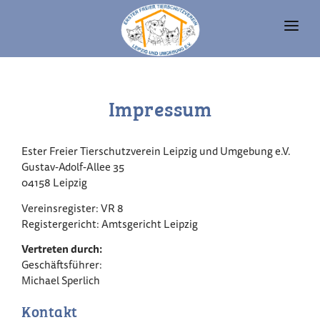
UNSERE TIERE
Impressum
TIERHEIM
FAQ
Ester Freier Tierschutzverein Leipzig und Umgebung e.V.
Gustav-Adolf-Allee 35
TIERHALTUNG UND RECHT
04158 Leipzig
VEREIN
Vereinsregister: VR 8
Registergericht: Amtsgericht Leipzig
SPENDEN
Vertreten durch:
Geschäftsführer:
Michael Sperlich
Kontakt